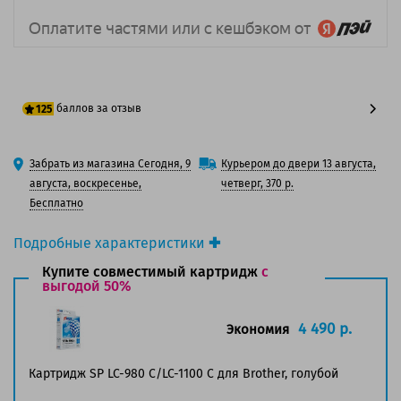
баллов за отзыв
125
100 баллов
Забрать из магазина Сегодня, 9
Курьером до двери 13 августа,
125 баллов
августа, воскресенье,
четверг, 370 р.
Бесплатно
Подробные характеристики
Производитель принтера:
Brother
Купите совместимый картридж
с
Производитель:
выгодой 50%
Brother
Вид товара:
Картридж струйный
Оригинальность:
Оригинальный
4 490 р.
Экономия
Цвет:
Голубой
Ресурс:
750 страниц формата А4 при 5%
Картридж SP LC-980 C/LC-1100 C для Brother, голубой
заполнении страницы.