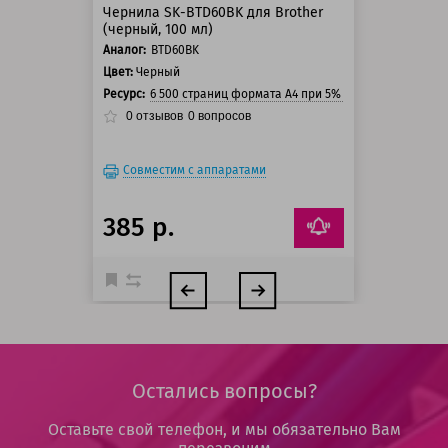
Чернила SK-BTD60BK для Brother
(черный, 100 мл)
Аналог:
BTD60BK
Цвет:
Черный
Ресурс:
6 500 страниц формата А4 при 5% заполнении стра
0
отзывов
0
вопросов
Совместим с аппаратами
385 р.
Остались вопросы?
Оставьте свой телефон, и мы обязательно Вам