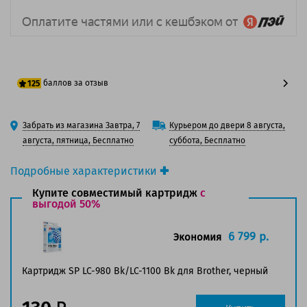
баллов за отзыв
125
100 баллов
Забрать из магазина Завтра, 7
Курьером до двери 8 августа,
125 баллов
августа, пятница, Бесплатно
суббота, Бесплатно
Подробные характеристики
Производитель принтера:
Brother
Купите совместимый картридж
с
Производитель:
выгодой 50%
Brother
Вид товара:
Картридж струйный
Оригинальность:
Оригинальный
6 799 р.
Экономия
Цвет:
Черный
Ресурс:
900 страниц формата А4 при 5%
Картридж SP LC-980 Bk/LC-1100 Bk для Brother, черный
заполнении страницы.
Страна:
Китай