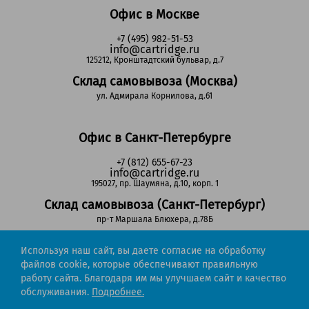
Офис в Москве
+7 (495) 982-51-53
info@cartridge.ru
125212, Кронштадтский бульвар, д.7
Склад самовывоза (Москва)
ул. Адмирала Корнилова, д.61
Офис в Санкт-Петербурге
+7 (812) 655-67-23
info@cartridge.ru
195027, пр. Шаумяна, д.10, корп. 1
Склад самовывоза (Санкт-Петербург)
пр-т Маршала Блюхера, д.78Б
Используя наш сайт, вы даете согласие на обработку
Регионы РФ
файлов cookie, которые обеспечивают правильную
работу сайта. Благодаря им мы улучшаем сайт и качество
8-800-302-51-53
обслуживания.
Подробнее.
(звонок бесплатный)
info@cartridge.ru