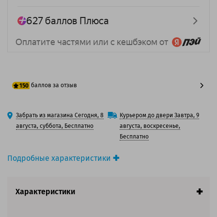
баллов за отзыв
150
125 баллов
Забрать из магазина Сегодня, 8
Курьером до двери Завтра, 9
150 баллов
августа, суббота, Бесплатно
августа, воскресенье,
Бесплатно
Подробные характеристики
Производитель принтера:
HP
Вид товара:
Фотобарабан
Характеристики
Оригинальность:
Оригинальный
Аналог:
HP W9215MC / W9215-67901
Цвет:
Голубой / Желтый / Пурпурный / Черный