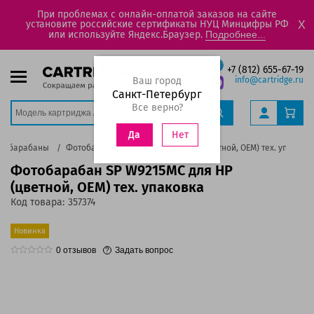
При проблемах с онлайн-оплатой заказов на сайте
установите российские сертификаты НУЦ Минцифры РФ
X
или используйте Яндекс.Браузер.
Подробнее...
+7 (812) 655-67-19
Ваш город
info@cartridge.ru
Санкт-Петербург
Все верно?
Нет
Да
тобарабаны
Фотобарабан SP W9215MC для HP (цветной, OEM) тех. упаковк
Фотобарабан SP W9215MC для HP
(цветной, OEM) тех. упаковка
Код товара:
357374
Новинка
0
отзывов
Задать вопрос