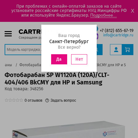
При проблемах с онлайн-оплатой заказов на сайте
установите российские сертификаты НУЦ Минцифры РФ
X
или используйте Яндекс.Браузер.
Подробнее...
+7 (812) 655-67-19
Ваш город
info@cartridge.ru
Санкт-Петербург
Все верно?
Нет
Да
рабаны
Фотобарабан SP W1120A (120A)/CLT-404/406 BkCMY для HP и Samsun
Фотобарабан SP W1120A (120A)/CLT-
404/406 BkCMY для HP и Samsung
Код товара:
348256
0
отзывов
Задать вопрос