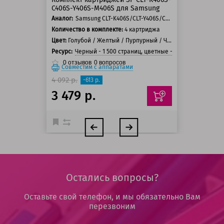
C406S-Y406S-M406S для Samsung
Аналог:
Samsung CLT-K406S/CLT-Y406S/CLT-M406S/CLT-C406S
Количество в комплекте:
4 картриджа
Цвет:
Голубой / Желтый / Пурпурный / Черный
Ресурс:
Черный - 1 500 страниц, цветные - 1 000 страниц
0
отзывов
0
вопросов
Совместим с аппаратами
4 092 р.
-613 р.
3 479 р.
Остались вопросы?
Оставьте свой телефон, и мы обязательно Вам
перезвоним