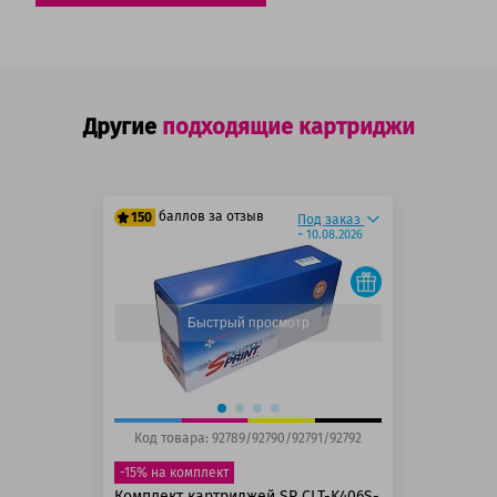
Другие
подходящие картриджи
баллов за отзыв
150
Под заказ
~ 10.08.2026
125 баллов
150 баллов
Быстрый просмотр
Код товара: 92789/92790/92791/92792
-15% на комплект
Комплект картриджей SP CLT-K406S-