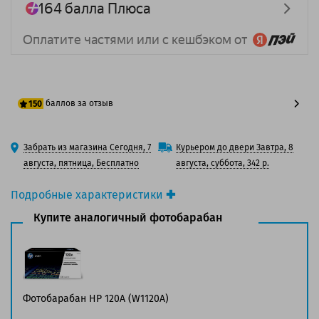
баллов за отзыв
150
125 баллов
Забрать из магазина Сегодня, 7
Курьером до двери Завтра, 8
150 баллов
августа, пятница, Бесплатно
августа, суббота, 342 р.
Подробные характеристики
Производитель принтера:
HP
Купите аналогичный фотобарабан
Производитель:
Solution Print
Вид товара:
Фотобарабан
Оригинальность:
Совместимый
Аналог:
HP 120A (W1120A)/Samsung CLT-R406
Цвет:
Голубой / Желтый / Пурпурный / Черный
Фотобарабан HP 120A (W1120A)