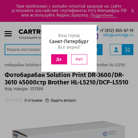
При проблемах с онлайн-оплатой заказов на сайте
установите российские сертификаты НУЦ Минцифры РФ
X
или используйте Яндекс.Браузер.
Подробнее...
+7 (812) 655-67-19
Ваш город
info@cartridge.ru
Санкт-Петербург
Все верно?
Нет
Да
Фотобарабан Solution Print DR-3600/DR-3610 45000стр Brother HL-L5210/DCP-L5
Фотобарабан Solution Print DR-3600/DR-
3610 45000стр Brother HL-L5210/DCP-L5510
Код товара:
353586
0
отзывов
Задать вопрос