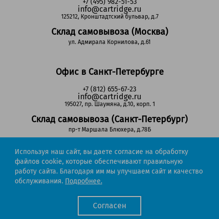
+7 (495) 982-51-53
info@cartridge.ru
125212, Кронштадтский бульвар, д.7
Склад самовывоза (Москва)
ул. Адмирала Корнилова, д.61
Офис в Санкт-Петербурге
+7 (812) 655-67-23
info@cartridge.ru
195027, пр. Шаумяна, д.10, корп. 1
Склад самовывоза (Санкт-Петербург)
пр-т Маршала Блюхера, д.78Б
Используя наш сайт, вы даете согласие на обработку
Регионы РФ
файлов cookie, которые обеспечивают правильную
работу сайта. Благодаря им мы улучшаем сайт и качество
8-800-302-51-53
обслуживания.
Подробнее.
(звонок бесплатный)
info@cartridge.ru
Согласен
Cartridge.ru 2012-2026. Все права защищены