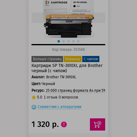
125 баллов
150 баллов
Быстрый просмотр
Код товара: 353588
Больше страниц
Новинка
С чипом
Картридж SP TN-3610XL для Brother
черный (с чипом)
Аналог:
Brother TN-3610XL
Цвет:
Черный
Ресурс:
25 000 страниц формата А4 при 5% заполнении стр
5.0
1
отзыв
0
вопросов
Совместим с аппаратами
1 320 р.