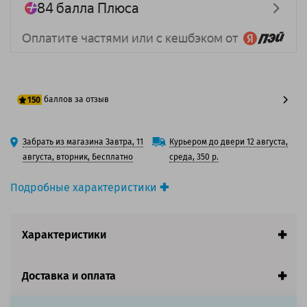
баллов за отзыв
150
125 баллов
Забрать из магазина Завтра, 11
Курьером до двери 12 августа,
150 баллов
августа, вторник, Бесплатно
среда, 350 р.
Подробные характеристики
Производитель принтера:
Brother
Производитель:
Solution Print
Характеристики
Вид товара:
Фотобарабан
Оригинальность:
Совместимый
Аналог:
Brother DR-3600 / DR-3610
Доставка и оплата
Цвет:
Черный
Ресурс:
45 000 страниц формата А4 при 5%