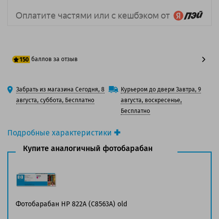
баллов за отзыв
150
125 баллов
Забрать из магазина Сегодня, 8
Курьером до двери Завтра, 9
150 баллов
августа, суббота, Бесплатно
августа, воскресенье,
Бесплатно
Подробные характеристики
Производитель принтера:
HP
Купите аналогичный фотобарабан
Производитель:
HP
Вид товара:
Фотобарабан
Оригинальность:
Оригинальный
Цвет:
Желтый
Ресурс:
40 000 страниц формата А4 при 5%
Фотобарабан HP 822A (C8563A) old
заполнении страницы.