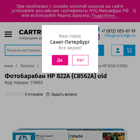
При проблемах с онлайн-оплатой заказов на сайте
установите российские сертификаты НУЦ Минцифры РФ
X
или используйте Яндекс.Браузер.
Подробнее...
+7 (812) 655-67-19
Ваш город
info@cartridge.ru
Санкт-Петербург
Все верно?
Нет
Да
Главная
Каталог
Фотобарабаны
Фотобарабан HP 822A (C8562A) old
Фотобарабан HP 822A (C8562A) old
Код товара:
119653
0
отзывов
Задать вопрос