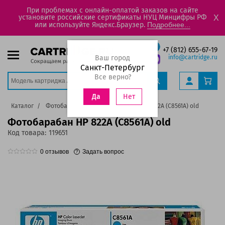
При проблемах с онлайн-оплатой заказов на сайте
установите российские сертификаты НУЦ Минцифры РФ
X
или используйте Яндекс.Браузер.
Подробнее...
+7 (812) 655-67-19
Ваш город
info@cartridge.ru
Санкт-Петербург
Все верно?
Нет
Да
Каталог
Фотобарабаны
Фотобарабан HP 822A (C8561A) old
Фотобарабан HP 822A (C8561A) old
Код товара:
119651
0
отзывов
Задать вопрос