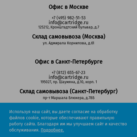
Офис в Москве
+7 (495) 982-51-53
info@cartridge.ru
125212, Кронштадтский бульвар, д.7
Склад самовывоза (Москва)
ул. Адмирала Корнилова, д.61
Офис в Санкт-Петербурге
+7 (812) 655-67-23
info@cartridge.ru
195027, пр. Шаумяна, д.10, корп. 1
Склад самовывоза (Санкт-Петербург)
пр-т Маршала Блюхера, д.78Б
Используя наш сайт, вы даете согласие на обработку
Регионы РФ
файлов cookie, которые обеспечивают правильную
работу сайта. Благодаря им мы улучшаем сайт и качество
8-800-302-51-53
обслуживания.
Подробнее.
(звонок бесплатный)
info@cartridge.ru