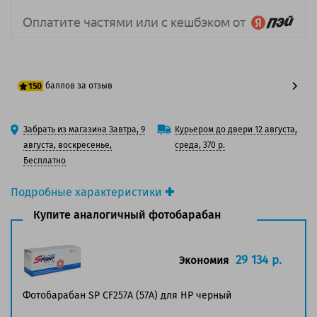
баллов за отзыв
150
125 баллов
Забрать из магазина Завтра, 9
Курьером до двери 12 августа,
150 баллов
августа, воскресенье,
среда, 370 р.
Бесплатно
Подробные характеристики
Производитель принтера:
HP
Купите аналогичный фотобарабан
Производитель:
HP
Вид товара:
Фотобарабан
Оригинальность:
Оригинальный
29 134 р.
Экономия
Цвет:
Черный
Ресурс:
80 000 страниц формата A4 при 5%
Фотобарабан SP CF257A (57A) для HP черный
заполнении страницы.