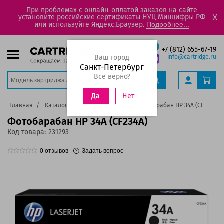
При проблемах с онлайн-оплатой заказов на сайте
установите российские сертификаты НУЦ Минцифры РФ
X
или используйте Яндекс.Браузер.
Подробнее...
+7 (812) 655-67-19
Ваш город
info@cartridge.ru
Санкт-Петербург
Все верно?
Нет
Да
Главная
Каталог
Фотобарабаны
Фотобарабан HP 34A (CF234A)
Фотобарабан HP 34A (CF234A)
Код товара:
231293
0
отзывов
Задать вопрос