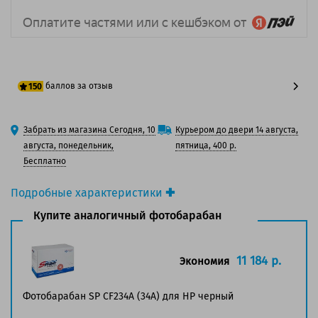
баллов за отзыв
150
125 баллов
Забрать из магазина Сегодня, 10
Курьером до двери 14 августа,
150 баллов
августа, понедельник,
пятница, 400 р.
Бесплатно
Подробные характеристики
Производитель принтера:
HP
Купите аналогичный фотобарабан
Производитель:
HP
Вид товара:
Фотобарабан
Оригинальность:
Оригинальный
11 184 р.
Экономия
Цвет:
Черный
Ресурс:
9 200 страниц формата А4 при 5%
Фотобарабан SP CF234A (34A) для HP черный
заполнении страницы.