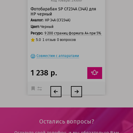
Код товара: 293067
Фотобарабан SP CF234A (34A) для
HP черный
Аналог:
HP 34A (CF234A)
Цвет:
Черный
Ресурс:
9 200 страниц формата А4 при 5% заполнении стра
5.0
1
отзыв
0
вопросов
Совместим с аппаратами
1 238 р.
Остались вопросы?
Оставьте свой телефон, и мы обязательно Вам