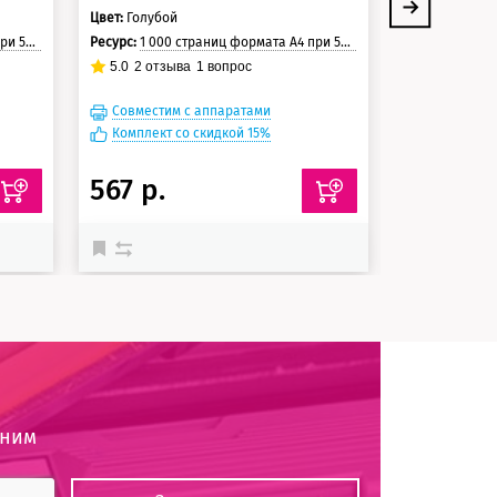
Цвет:
Голубой
Цвет:
Черный
траницы
Ресурс:
1 000 страниц формата А4 при 5% заполнении страницы
Ресурс:
1 200 стра
5.0
2
отзыва
1
вопрос
5.0
7
отзыв
Совместим с аппаратами
Совместим
Комплект со скидкой 15%
Комплект с
567 р.
567 р.
оним