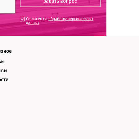
Согласен на
обработку персональных
данных
езное
ьи
ывы
ости