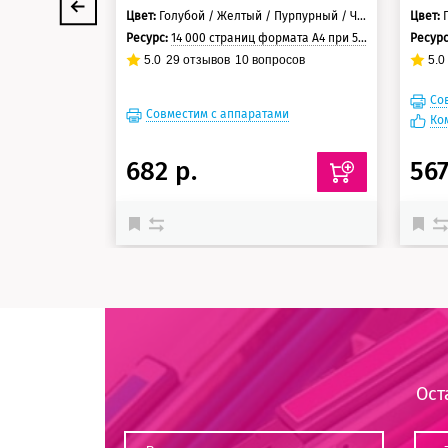
Цвет:
Голубой / Желтый / Пурпурный / Черный
Цвет:
Ресурс:
14 000 страниц формата А4 при 5% заполнении страницы
Ресур
5.0
29
отзывов
10
вопросов
5.0
Со
Совместим с аппаратами
Ко
682 р.
567
Ост