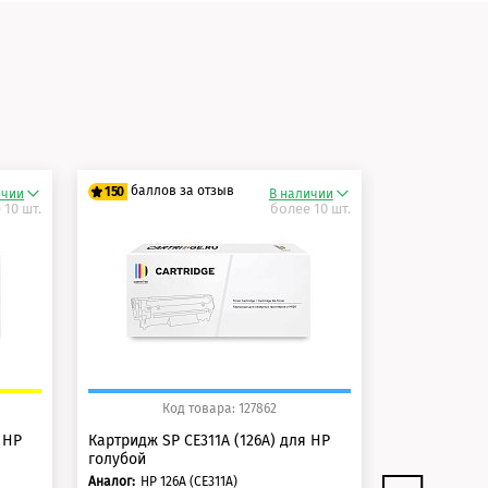
и
баллов за отзыв
баллов 
150
150
ичии
В наличии
 10 шт.
более 10 шт.
125 баллов
125 балло
150 баллов
150 балло
Код товара: 127862
Ко
 HP
Картридж SP CE311A (126A) для HP
Картридж SP
голубой
черный
Аналог:
HP 126А (CE311A)
Аналог: