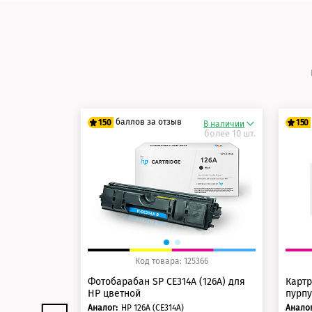
баллов за отзыв
150
150
В наличии
более 10 шт.
125 баллов
12
150 баллов
15
Код товара: 125366
Фотобарабан SP CE314A (126A) для
Картр
HP цветной
пурп
Аналог:
HP 126А (CE314A)
Аналог