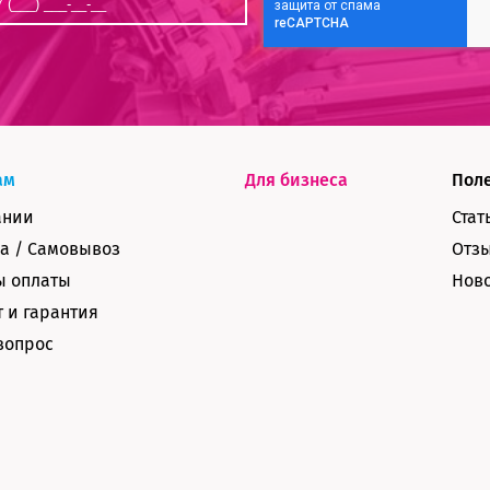
ам
Для бизнеса
Пол
ании
Стат
а / Самовывоз
Отз
ы оплаты
Нов
 и гарантия
вопрос