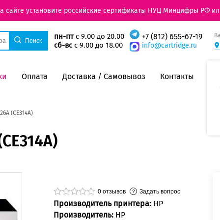
на сайте установите российские сертификаты НУЦ Минцифры РФ ил
В
пн-пт
с 9.00 до 20.00
+7 (812) 655-67-19
сб-вс
с 9.00 до 18.00
info@cartridge.ru
ки
Оплата
Доставка / Самовывоз
Контакты
6А (CE314A)
(CE314A)
0
отзывов
Задать вопрос
Производитель принтера:
HP
Производитель:
HP