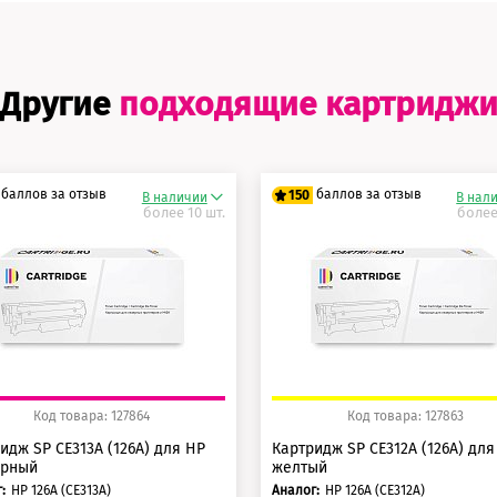
Другие
подходящие картридж
баллов за отзыв
баллов за отзыв
150
В наличии
В нал
более 10 шт.
более
5 баллов
125 баллов
0 баллов
150 баллов
Код товара: 127864
Код товара: 127863
идж SP CE313A (126A) для HP
Картридж SP CE312A (126A) для
урный
желтый
:
HP 126А (CE313A)
Аналог:
HP 126А (CE312A)