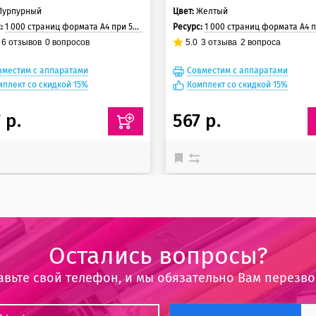
Пурпурный
Цвет:
Желтый
с:
1 000 страниц формата А4 при 5% заполнении страницы
Ресурс:
1 000 страниц формата А4 при 5% заполнении с
6
отзывов
0
вопросов
5.0
3
отзыва
2
вопроса
вместим с аппаратами
Совместим с аппаратами
мплект со скидкой 15%
Комплект со скидкой 15%
 р.
567 р.
Остались вопросы?
авьте свой телефон, и мы обязательно Вам перезв