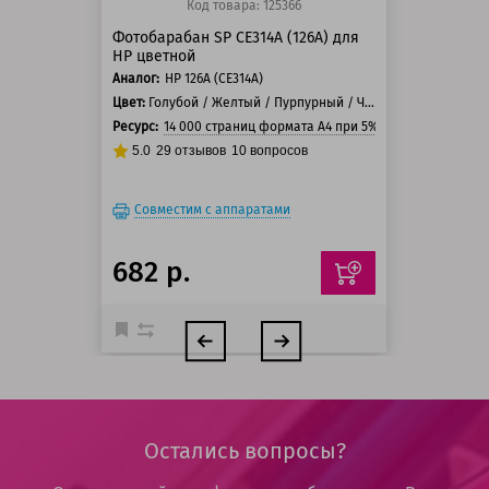
Код товара: 125366
Фотобарабан SP CE314A (126A) для
HP цветной
Аналог:
HP 126А (CE314A)
Цвет:
Голубой / Желтый / Пурпурный / Черный
Ресурс:
14 000 страниц формата А4 при 5% заполнении стр
5.0
29
отзывов
10
вопросов
Совместим с аппаратами
682 р.
Остались вопросы?