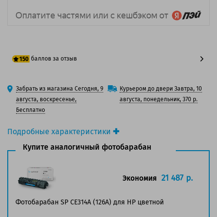
баллов за отзыв
150
125 баллов
Забрать из магазина Сегодня, 9
Курьером до двери Завтра, 10
150 баллов
августа, воскресенье,
августа, понедельник, 370 р.
Бесплатно
Подробные характеристики
Производитель принтера:
HP
Купите аналогичный фотобарабан
Производитель:
HP
Вид товара:
Фотобарабан
Оригинальность:
Оригинальный
21 487 р.
Экономия
Ресурс:
14 000 страниц формата А4 при 5%
заполнении страницы.
Фотобарабан SP CE314A (126A) для HP цветной
Совместим с аппаратами