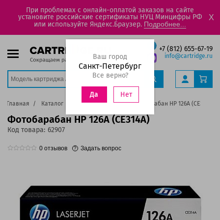
При проблемах с онлайн-оплатой заказов на сайте
установите российские сертификаты НУЦ Минцифры РФ
X
или используйте Яндекс.Браузер.
Подробнее...
+7 (812) 655-67-19
Ваш город
info@cartridge.ru
Санкт-Петербург
Все верно?
Нет
Да
Главная
Каталог
Фотобарабаны
Фотобарабан HP 126А (CE314A)
Фотобарабан HP 126А (CE314A)
Код товара:
62907
0
отзывов
Задать вопрос