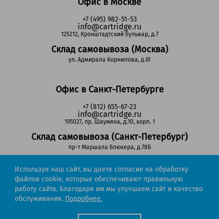
Офис в Москве
+7 (495) 982-51-53
info@cartridge.ru
125212, Кронштадтский бульвар, д.7
Склад самовывоза (Москва)
ул. Адмирала Корнилова, д.61
Офис в Санкт-Петербурге
+7 (812) 655-67-23
info@cartridge.ru
195027, пр. Шаумяна, д.10, корп. 1
Склад самовывоза (Санкт-Петербург)
пр-т Маршала Блюхера, д.78Б
Используя наш сайт, вы даете согласие на обработку
Регионы РФ
файлов cookie, которые обеспечивают правильную
работу сайта. Благодаря им мы улучшаем сайт и качество
8-800-302-51-53
обслуживания.
Подробнее.
(звонок бесплатный)
info@cartridge.ru