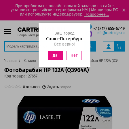
При проблемах с онлайн-оплатой заказов на сайте
установите российские сертификаты НУЦ Минцифры РФ
X
или используйте Яндекс.Браузер.
Подробнее...
+7 (812) 655-67-19
Ваш город
info@cartridge.ru
Санкт-Петербург
Все верно?
Нет
Да
Главная
Каталог
Фотобарабаны
Фотобарабан HP 122А (Q3964A)
Фотобарабан HP 122А (Q3964A)
Код товара:
27657
0
отзывов
Задать вопрос