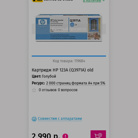
В наличии
100 баллов
125 баллов
Быстрый просмотр
Код товара: 119684
Картридж HP 123A (Q3971A) old
Цвет:
Голубой
Ресурс:
2 000 страниц формата А4 при 5% заполнении стра
0
отзывов
0
вопросов
Совместим с аппаратами
2 990 р.