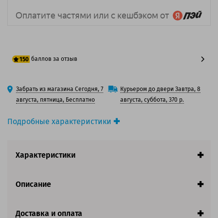
баллов за отзыв
150
125 баллов
Забрать из магазина Сегодня, 7
Курьером до двери Завтра, 8
150 баллов
августа, пятница, Бесплатно
августа, суббота, 370 р.
Подробные характеристики
Производитель принтера:
HP
Производитель:
HP
Характеристики
Вид товара:
Фотобарабан
Оригинальность:
Оригинальный
Ресурс:
20 000 страниц формата А4 при 5%
Описание
заполнении страницы.
Совместим с аппаратами
Доставка и оплата