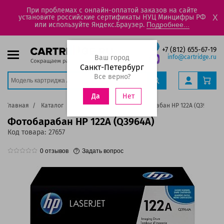
При проблемах с онлайн-оплатой заказов на сайте
установите российские сертификаты НУЦ Минцифры РФ
X
или используйте Яндекс.Браузер.
Подробнее...
+7 (812) 655-67-19
Ваш город
info@cartridge.ru
Санкт-Петербург
Все верно?
Нет
Да
Главная
Каталог
Фотобарабаны
Фотобарабан HP 122А (Q3964A)
Фотобарабан HP 122А (Q3964A)
Код товара:
27657
0
отзывов
Задать вопрос