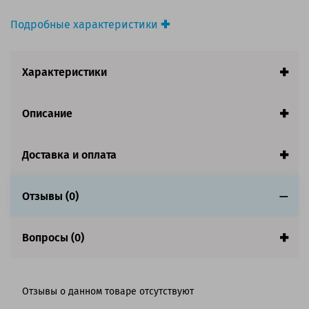
Подробные характеристики
Производитель принтера:
HP
Производитель:
HP
Характеристики
Вид товара:
Фотобарабан
Оригинальность:
Оригинальный
Ресурс:
20 000 страниц формата А4 при 5%
Описание
заполнении страницы.
Совместим с аппаратами
Доставка и оплата
Отзывы (0)
Вопросы (0)
Отзывы о данном товаре отсутствуют