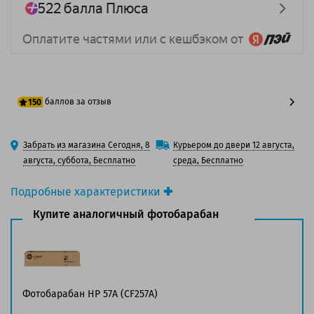
баллов за отзыв
150
125 баллов
Забрать из магазина Сегодня, 8
Курьером до двери 12 августа,
150 баллов
августа, суббота, Бесплатно
среда, Бесплатно
Подробные характеристики
Производитель принтера:
HP
Купите аналогичный фотобарабан
Производитель:
Solution Print
Вид товара:
Фотобарабан
Оригинальность:
Совместимый
Аналог:
HP 57A (CF257A)
Цвет:
Черный
Фотобарабан HP 57A (CF257A)
Ресурс:
80 000 страниц формата A4 при 5%