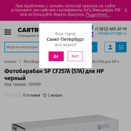
При проблемах с онлайн-оплатой заказов на сайте
установите российские сертификаты НУЦ Минцифры РФ
X
или используйте Яндекс.Браузер.
Подробнее...
+7 (812) 655-67-19
Ваш город
info@cartridge.ru
Санкт-Петербург
Все верно?
Нет
Да
Каталог
Фотобарабаны
Фотобарабан SP CF257A (57A) для HP черный
Фотобарабан SP CF257A (57A) для HP
черный
Код товара:
339269
0
отзывов
1
вопрос