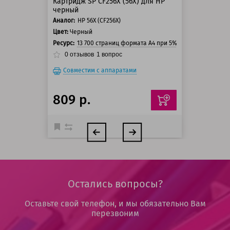
Картридж SP CF256X (56X) для HP
черный
Аналог:
HP 56X (CF256X)
Цвет:
Черный
Ресурс:
13 700 страниц формата A4 при 5% заполнении стр
0
отзывов
1
вопрос
Совместим с аппаратами
809 р.
Остались вопросы?
Оставьте свой телефон, и мы обязательно Вам
перезвоним