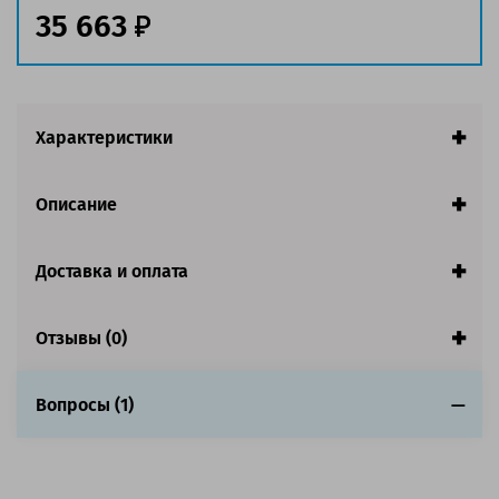
заполнении страницы
35 663
Страна:
Китай
Гарантия:
1 год
Совместим с аппаратами
Характеристики
Описание
Доставка и оплата
Отзывы (0)
Вопросы (1)