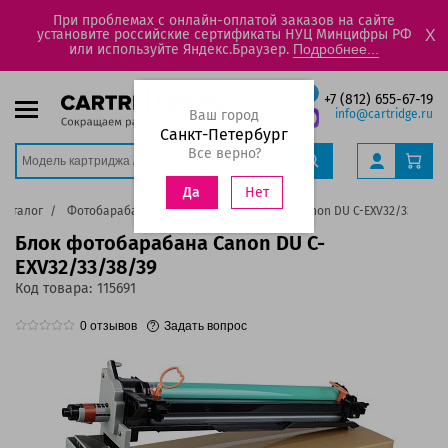
При проблемах с онлайн-оплатой заказов на сайте
установите российские сертификаты НУЦ Минцифры РФ
X
или используйте Яндекс.Браузер.
Подробнее...
+7 (812) 655-67-19
Ваш город
info@cartridge.ru
Санкт-Петербург
Все верно?
Нет
Да
Каталог
Фотобарабаны
Блок фотобарабана Canon DU C-EXV32/33/38/3
Блок фотобарабана Canon DU C-
EXV32/33/38/39
Код товара:
115691
0
отзывов
Задать вопрос