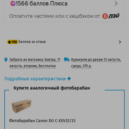
баллов за отзыв
150
125 баллов
Забрать из магазина Завтра, 11
Курьером до двери 12 августа,
150 баллов
августа, вторник, Бесплатно
среда, 370 р.
Подробные характеристики
Производитель принтера:
Canon
Купите аналогичный фотобарабан
Производитель:
Canon
Оригинальность:
Оригинальный
Ресурс:
169 000/ 140 000 страниц формата А4 при
5% заполнении страницы.
Фотобарабан Canon DU C-EXV32/33
Совместим с аппаратами